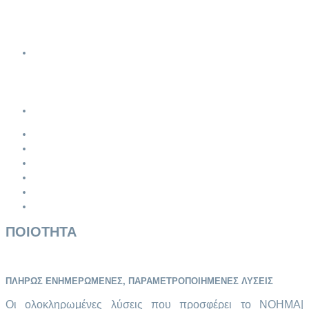
Διαχείριση Ορολογίας
Χρήσιμοι Σύνδεσμοι
Κοινοτική Νομοθεσία για τις Γλώσσες
Συνεργασίες
Θέσεις Εργασίας
Εξωτερικοί συνεργάτες
B2B Συνεργασίες
Επικοινωνία
Πρoσφατα νeα
Βιογραφικο Σημειωμα
οροι χρησης
Προστασια προσωπικων δεδομενων
Ασφαλεια Συναλλαγων
Δηλωση Εμπιστευτικοτητας
ΠΟΙΟΤΗΤΑ
ΠΛΗΡΩΣ ΕΝΗΜΕΡΩΜΕΝΕΣ, ΠΑΡΑΜΕΤΡΟΠΟΙΗΜΕΝΕΣ ΛΥΣΕΙΣ
Οι ολοκληρωμένες λύσεις που προσφέρει το ΝΟΗΜΑ|