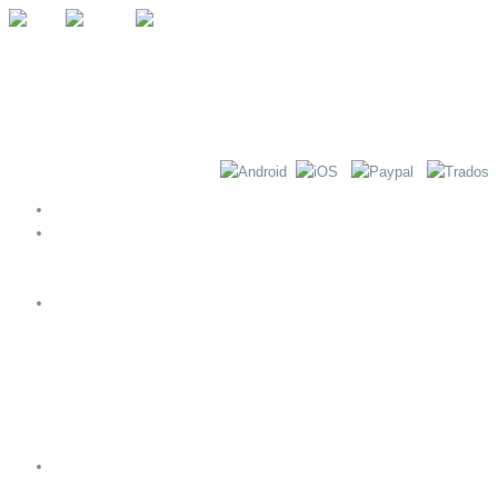
Αρχική
Περί ΝΟΗΜΑ-τος
Βήματα Διενέργειας Μετάφρασης
Λίστα Ελέγχου Εξερχομένων Μεταφράσεων
Υπηρεσίες
Μετάφραση
Διερμηνεία
Εγχωριοποίηση ιστοσελίδων και λογισμικού
Υποτιτλισμός & Μεταγλώττιση
Ορολογία
Επιχειρηματικές λύσεις
Πόροι
Πολυγλωσσία και μετάφραση