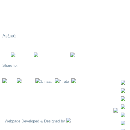
Υποτιτλισμός και Μεταγλώττιση
Ορολογία
Επιχειρηματικές Λύσεις
Λεξικά
Share to:
back to top
Webpage Developed & Designed by
ΑΡΧΗ