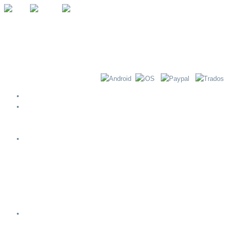
Αρχική
Περί ΝΟΗΜΑ-τος
Βήματα Διενέργειας Μετάφρασης
Λίστα Ελέγχου Εξερχομένων Μεταφράσεων
Υπηρεσίες
Μετάφραση
Διερμηνεία
Εγχωριοποίηση ιστοσελίδων και λογισμικού
Υποτιτλισμός & Μεταγλώττιση
Ορολογία
Επιχειρηματικές λύσεις
Πόροι
Πολυγλωσσία και μετάφραση