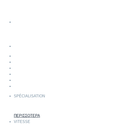
Gestion de terminologie
Liens utiles
Législation communautaire pour les Langues
Coopérations
Postes de travail
Partenaires externes
Coopérations B2B
Contact
Nouvelles récentes
Curriculum Vitae
Conditions d'utilisation
Protection des données personnelles
Sécurité des transactions
Déclaration de confidentialité
SPÉCIALISATION
ΠΕΡΙΣΣΟΤΕΡΑ
VITESSE