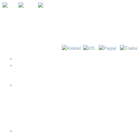
Αρχική
Περί ΝΟΗΜΑ-τος
Βήματα Διενέργειας Μετάφρασης
Λίστα Ελέγχου Εξερχομένων Μεταφράσεων
Υπηρεσίες
Μετάφραση
Διερμηνεία
Εγχωριοποίηση ιστοσελίδων και λογισμικού
Υποτιτλισμός & Μεταγλώττιση
Ορολογία
Επιχειρηματικές λύσεις
Πόροι
Πολυγλωσσία και μετάφραση