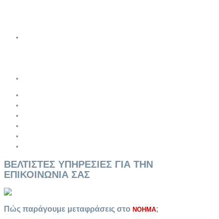
Διαχείριση Ορολογίας
Χρήσιμοι Σύνδεσμοι
Κοινοτική Νομοθεσία για τις Γλώσσες
Συνεργασίες
Θέσεις Εργασίας
Εξωτερικοί συνεργάτες
B2B Συνεργασίες
Επικοινωνία
Πρoσφατα νeα
Βιογραφικο Σημειωμα
οροι χρησης
Προστασια προσωπικων δεδομενων
Ασφαλεια Συναλλαγων
Δηλωση Εμπιστευτικοτητας
ΒΕΛΤΙΣΤΕΣ ΥΠΗΡΕΣΙΕΣ ΓΙΑ ΤΗΝ
ΕΠΙΚΟΙΝΩΝΙΑ ΣΑΣ
Πώς παράγουμε μεταφράσεις στο
;
NOHMA