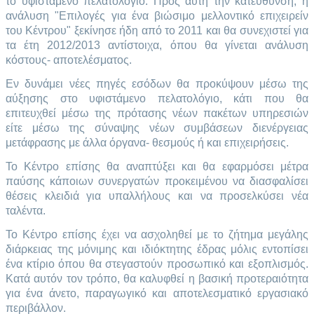
το υφιστάμενο πελατολόγιο. Προς αυτή την κατεύθυνση, η
ανάλυση "Επιλογές για ένα βιώσιμο μελλοντικό επιχειρείν
του Κέντρου" ξεκίνησε ήδη από το 2011 και θα συνεχιστεί για
τα έτη 2012/2013 αντίστοιχα, όπου θα γίνεται ανάλυση
κόστους- αποτελέσματος.
Εν δυνάμει νέες πηγές εσόδων θα προκύψουν μέσω της
αύξησης στο υφιστάμενο πελατολόγιο, κάτι που θα
επιτευχθεί μέσω της πρότασης νέων πακέτων υπηρεσιών
είτε μέσω της σύναψης νέων συμβάσεων διενέργειας
μετάφρασης με άλλα όργανα- θεσμούς ή και επιχειρήσεις.
Το Κέντρο επίσης θα αναπτύξει και θα εφαρμόσει μέτρα
παύσης κάποιων συνεργατών προκειμένου να διασφαλίσει
θέσεις κλειδιά για υπαλλήλους και να προσελκύσει νέα
ταλέντα.
Το Κέντρο επίσης έχει να ασχοληθεί με το ζήτημα μεγάλης
διάρκειας της μόνιμης και ιδιόκτητης έδρας μόλις εντοπίσει
ένα κτίριο όπου θα στεγαστούν προσωπικό και εξοπλισμός.
Κατά αυτόν τον τρόπο, θα καλυφθεί η βασική προτεραιότητα
για ένα άνετο, παραγωγικό και αποτελεσματικό εργασιακό
περιβάλλον.