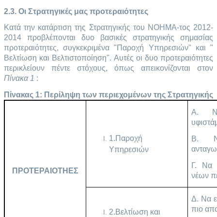
2.3. Οι Στρατηγικές μας προτεραιότητες
Κατά την κατάρτιση της Στρατηγικής του ΝΟΗΜΑ-τος 2012-
2014 προβλέπονται δυο βασικές στρατηγικής σημασίας
προτεραιότητες, συγκεκριμένα "Παροχή Υπηρεσιών" και "
Βελτίωση και Βελτιστοποίηση". Αυτές οι δυο προτεραιότητες
περικλείουν πέντε στόχους, όπως απεικονίζονται στον
Πίνακα 1
:
Πίνακας 1: Περίληψη των περιεχομένων της Στρατηγικής
Α. Ν
υφιστά
1.Παροχή
Β. Ν
ανταγων
Υπηρεσιών
Γ. Να 
ΠΡΟΤΕΡΑΙΟΤΗΕΣ
νέων π
Δ. Να ε
πιο απο
2.Βελτίωση και