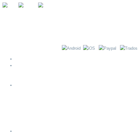
Page d’accueil
NOEMA
Cinq étapes pour recevoir une traduction correcte
Liste de vérification pour la traduction en partance
Services
Traduction
Interpretation
Intériorisation des sites web et du logiciel
Sous-titrage& Doublage
Terminologie
Solutions aux entreprises
Ressources
Multilinguisme