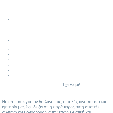
Gestion de terminologie
Liens utiles
Législation communautaire pour les Langues
Coopérations
Postes de travail
Partenaires externes
Coopérations B2B
Contact
Nouvelles récentes
Curriculum Vitae
Conditions d'utilisation
Protection des données personnelles
Sécurité des transactions
Déclaration de confidentialité
ΚΟΙΝΩΝΙΚΗ ΠΡΟΣΦΟΡΑ
– Έχει νόημα!
Νοιαζόμαστε για τον διπλανό μας, η πολύχρονη πορεία και
εμπειρία μας έχει δείξει ότι η παράμετρος αυτή αποτελεί
συνταγή και μονόδρομο για την επαγγελματική και